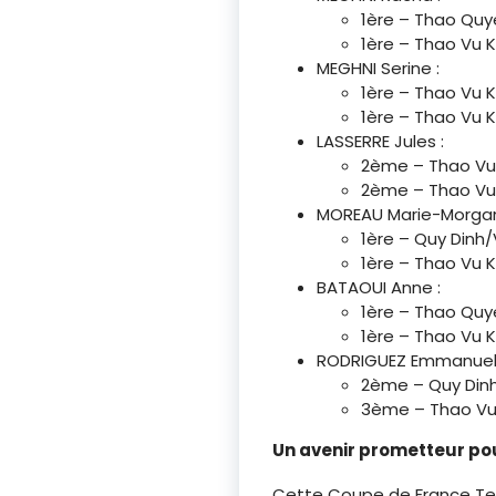
1ère – Thao Quy
1ère – Thao Vu 
MEGHNI Serine :
1ère – Thao Vu 
1ère – Thao Vu K
LASSERRE Jules :
2ème – Thao Vu 
2ème – Thao Vu 
MOREAU Marie-Morgan
1ère – Quy Dinh/
1ère – Thao Vu K
BATAOUI Anne :
1ère – Thao Quy
1ère – Thao Vu K
RODRIGUEZ Emmanuel-
2ème – Quy Dinh/
3ème – Thao Vu 
Un avenir prometteur pou
Cette Coupe de France Te