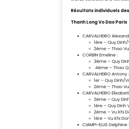
Résultats individuels de
Thanh Long Vo Dao Paris
CARVALHEIRO Alexandr
1ère – Quy Dinh/
2ème – Thao Vu 
CORBIN Emeline :
3ème – Quy Dinh
4ème – Thao Quy
CARVALHEIRO Antony 
1er – Quy Dinh/V
2ème – Thao Vu 
CARVALHEIRO Elisabeth
2ème – Quy Dinh
1ère – Quy Dinh 
2ème – Vu Khi D
1ère – Vu Khi D
CIAMPI-ELLIS Delphine 