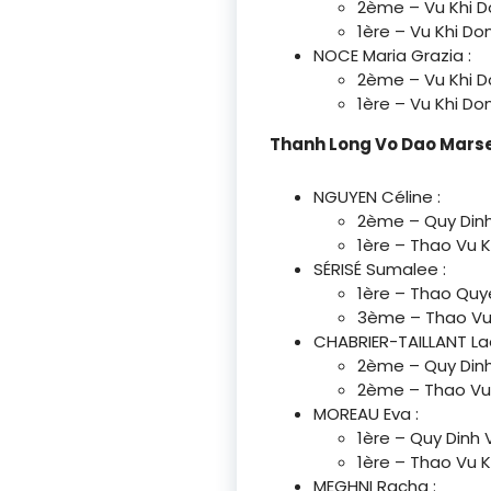
2ème – Vu Khi D
1ère – Vu Khi D
NOCE Maria Grazia :
2ème – Vu Khi D
1ère – Vu Khi D
Thanh Long Vo Dao Marse
NGUYEN Céline :
2ème – Quy Dinh
1ère – Thao Vu K
SÉRISÉ Sumalee :
1ère – Thao Quy
3ème – Thao Vu 
CHABRIER-TAILLANT Laë
2ème – Quy Dinh
2ème – Thao Vu 
MOREAU Eva :
1ère – Quy Dinh 
1ère – Thao Vu 
MEGHNI Racha :