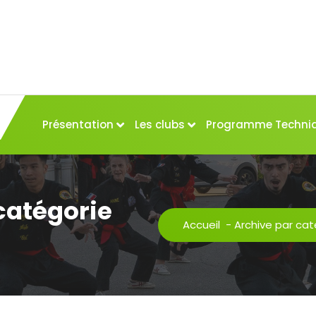
Présentation
Les clubs
Programme Techni
catégorie
Accueil
-
Archive par ca