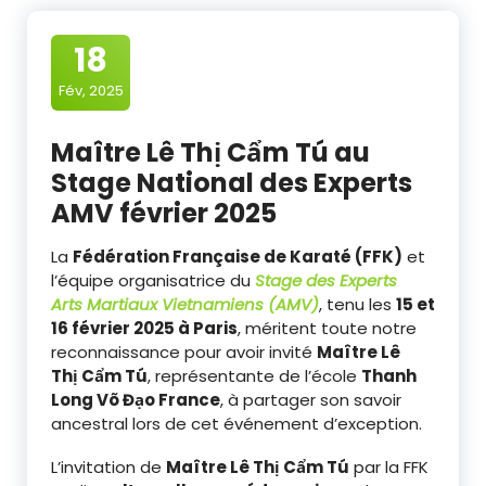
18
Fév, 2025
Maître Lê Thị Cẩm Tú au
Stage National des Experts
AMV février 2025
La
Fédération Française de Karaté (FFK)
et
l’équipe organisatrice du
Stage des Experts
Arts Martiaux Vietnamiens (AMV)
, tenu les
15 et
16 février 2025 à Paris
, méritent toute notre
reconnaissance pour avoir invité
Maître Lê
Thị Cẩm Tú
, représentante de l’école
Thanh
Long Võ Đạo France
, à partager son savoir
ancestral lors de cet événement d’exception.
L’invitation de
Maître Lê Thị Cẩm Tú
par la FFK