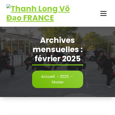
Aller
au
contenu
Plus qu'un sport, une école de vie!
Archives
mensuelles :
février 2025
Accueil
-
2025
-
février