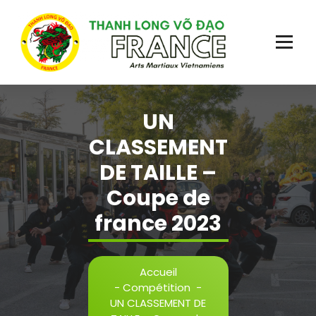
Aller
au
contenu
Plus qu'un sport, une école de vie!
UN
CLASSEMENT
DE TAILLE –
Coupe de
france 2023
Accueil
-
Compétition
-
UN CLASSEMENT DE