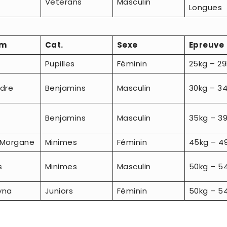
Vétérans
Masculin
Longues
om
Cat.
Sexe
Epreuve
Pupilles
Féminin
25kg – 2
ndre
Benjamins
Masculin
30kg – 3
Benjamins
Masculin
35kg – 3
-Morgane
Minimes
Féminin
45kg – 4
s
Minimes
Masculin
50kg – 5
yna
Juniors
Féminin
50kg – 5