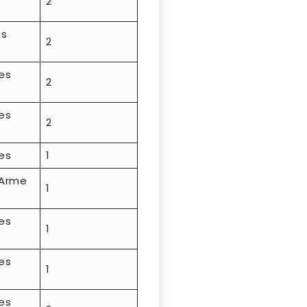
2
ns
2
es
2
es
2
es
1
 Arme
1
es
1
es
1
es