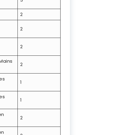
2
2
2
Mains
2
es
1
es
1
en
2
en