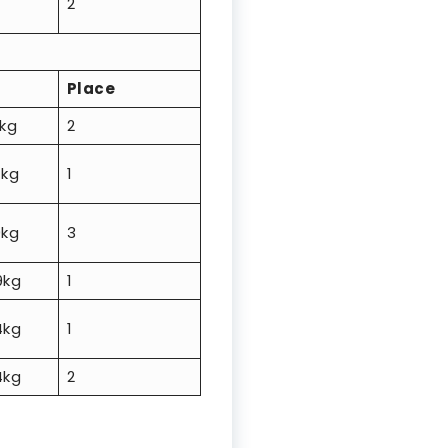
2
Place
9kg
2
4kg
1
9kg
3
9kg
1
4kg
1
4kg
2