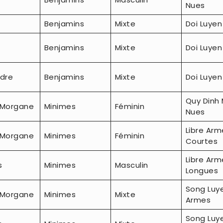
Nues
Benjamins
Mixte
Doi Luyen
Benjamins
Mixte
Doi Luyen
ndre
Benjamins
Mixte
Doi Luyen
Quy Dinh 
-Morgane
Minimes
Féminin
Nues
Libre Arm
-Morgane
Minimes
Féminin
Courtes
Libre Arm
s
Minimes
Masculin
Longues
Song Luy
-Morgane
Minimes
Mixte
Armes
Song Luy