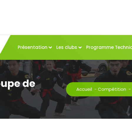
Présentation
Les clubs
Programme Techni
oupe de
Accueil
-
Compétition
-