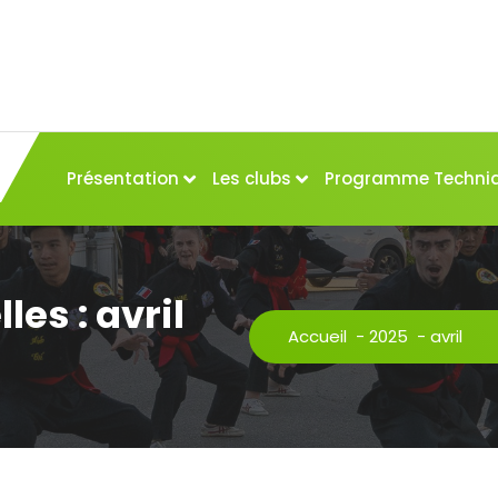
Présentation
Les clubs
Programme Techni
es : avril
Accueil
-
2025
-
avril