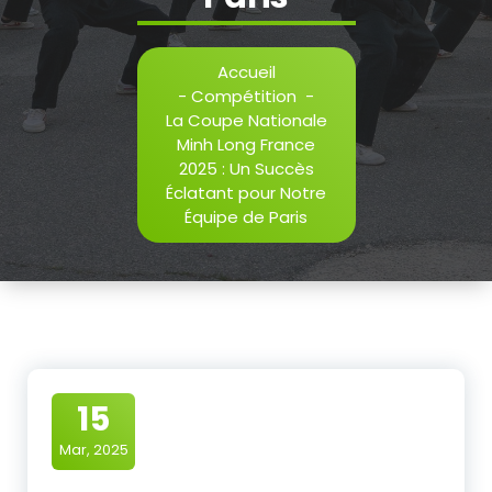
Accueil
-
Compétition
-
La Coupe Nationale
Minh Long France
2025 : Un Succès
Éclatant pour Notre
Équipe de Paris
15
Mar, 2025