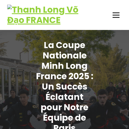
Aller
au
contenu
Plus qu'un sport, une école de vie!
La Coupe
Nationale
Minh Long
France 2025 :
Un Succès
Éclatant
pour Notre
Équipe de
Paris