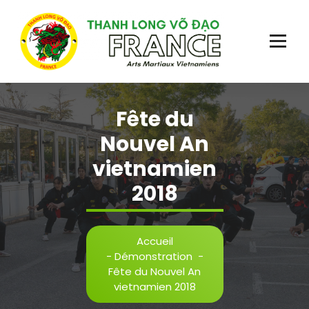
Aller
au
contenu
Plus qu'un sport, une école de vie!
Fête du
Nouvel An
vietnamien
2018
Accueil
-
Démonstration
-
Fête du Nouvel An
vietnamien 2018