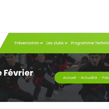
Présentation
Les clubs
Programme Techni
 Février
Accueil
-
Actualité
-
Pas