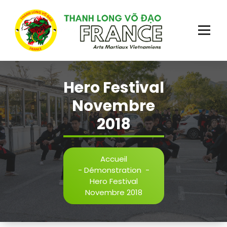
Aller
au
contenu
Plus qu'un sport, une école de vie!
Hero Festival
Novembre
2018
Accueil
-
Démonstration
-
Hero Festival
Novembre 2018