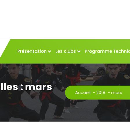
Présentation
Les clubs
Programme Techni
les : mars
Accueil
-
2018
-
mars