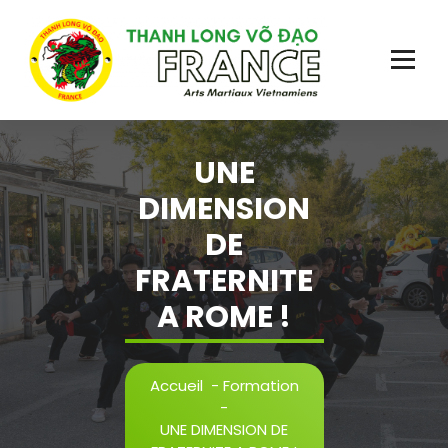
Aller
au
contenu
Plus qu'un sport, une école de vie!
UNE
DIMENSION
DE
FRATERNITE
A ROME !
Accueil
-
Formation
-
UNE DIMENSION DE