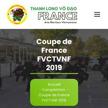
Aller
au
contenu
Plus qu'un sport, une école de vie!
Coupe de
France
FVCTVNF
2019
Accueil
-
Compétition
-
Coupe de France
FVCTVNF 2019